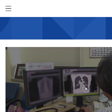
menu
open