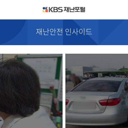
kbs
재
난
재난안전 인사이드
포
털