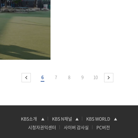
6
7
8
9
10
시청자권익센터
사이버 감사실
PC버전