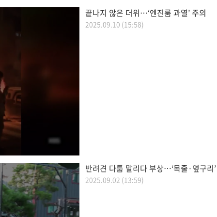
끝나지 않은 더위…‘엔진룸 과열’ 주의
2025.09.10 (15:58)
반려견 다툼 말리다 부상…‘목줄·옆구리’
2025.09.02 (13:59)