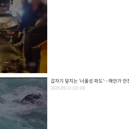
갑자기 덮치는 ‘너울성 파도’…해안가 안
2025.09.23 (10:19)