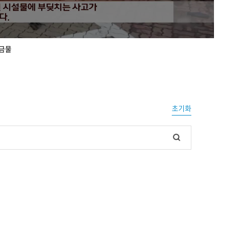
 금물
초기화
검
색